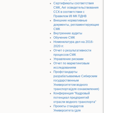
Сертификаты соответствия
СМК, Акт освидетельствования
ССК в соответствии с
Правилом I/8 МК ПДНВ
Внешние нормативные
документы, регламентирующие
СМК
Внутренние аудиты
Обучение СМК
Номенклатура дел на 2016-
2020 гг.
Отчет о результативности
процессов СМК
Управление рисками
Отчет по маркетинговым
исследованиям
Профстандарты
разрабатываемые Сибирским
государственным
Университетом водного
транспорта(для ознакомления)
Конференция "Кадровый
потенциал предприятий
отрасли водного транспорта"
Проекты стандартов
Университета (для